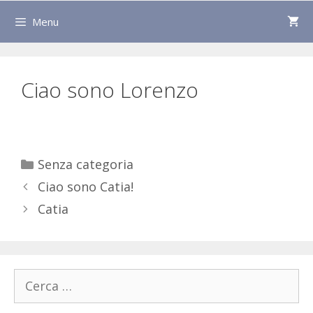
Menu
Ciao sono Lorenzo
Categorie
Senza categoria
Ciao sono Catia!
Catia
Ricerca
per: