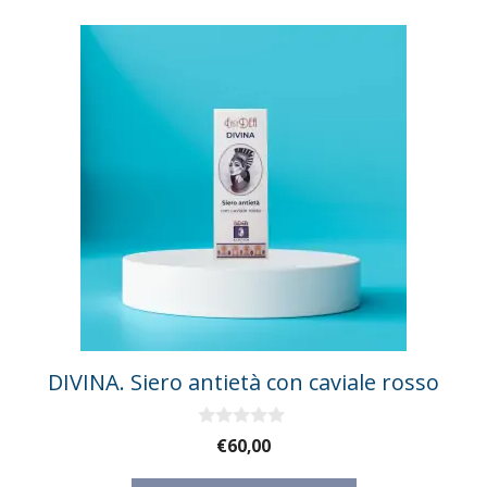
DIVINA. Siero antietà con caviale rosso
0
€
60,00
s
u