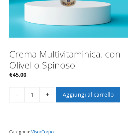
Crema Multivitaminica. con
Olivello Spinoso
€
45,00
-
+
Aggiungi al carrello
Crema
Multivitaminica.
con
Olivello
Spinoso
Categoria:
Viso/Corpo