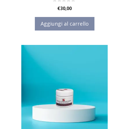
0
€
30,00
s
u
5
Aggiungi al carrello