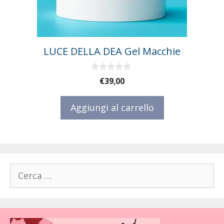
LUCE DELLA DEA Gel Macchie
0
€
39,00
s
u
5
Aggiungi al carrello
Ricerca
per: