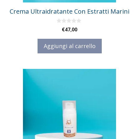
Crema Ultraidratante Con Estratti Marini
0
€
47,00
s
u
5
Aggiungi al carrello