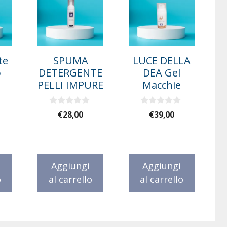
te
SPUMA
LUCE DELLA
o
DETERGENTE
DEA Gel
PELLI IMPURE
Macchie
0
0
€
28,00
€
39,00
s
s
u
u
5
5
Aggiungi
Aggiungi
o
al carrello
al carrello