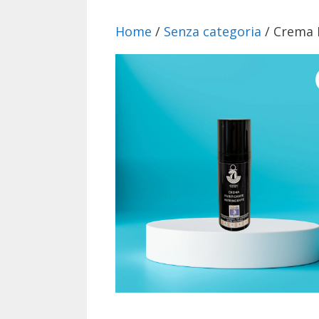
Home
/
Senza categoria
/ Crema P