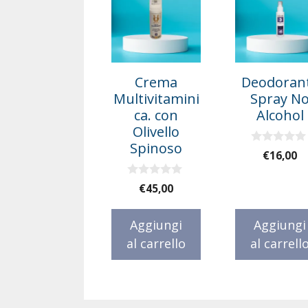
Crema
Deodoran
Multivitamini
Spray N
ca. con
Alcohol
Olivello
Spinoso
0
€
16,00
s
u
5
0
€
45,00
s
u
5
Aggiungi
Aggiungi
al carrello
al carrell