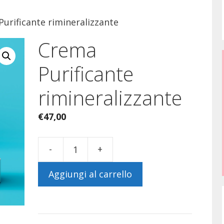
urificante rimineralizzante
Crema
Purificante
rimineralizzante
€
47,00
-
+
Crema
Purificante
Aggiungi al carrello
rimineralizzante
quantità