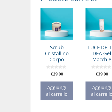
Scrub
LUCE DEL
Cristallino
DEA Gel
Corpo
Macchie
0
0
€
29,00
€
39,00
s
s
u
u
5
5
Aggiungi
Aggiungi
al carrello
al carrell