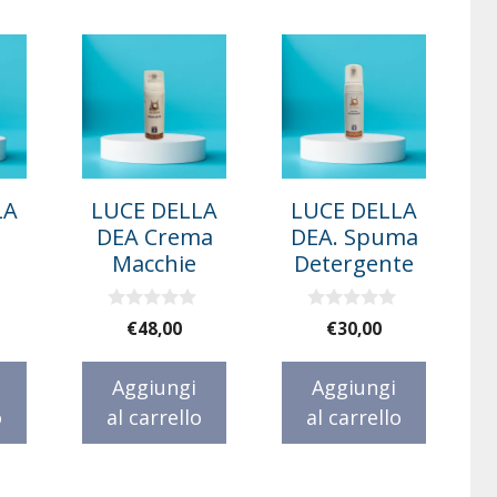
LA
LUCE DELLA
LUCE DELLA
DEA Crema
DEA. Spuma
Macchie
Detergente
0
0
€
48,00
€
30,00
s
s
u
u
5
5
Aggiungi
Aggiungi
o
al carrello
al carrello