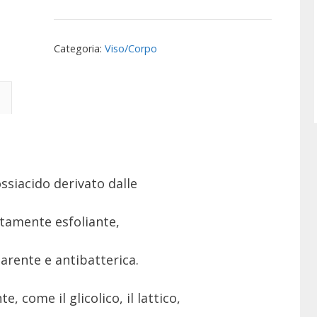
Notte
con
Categoria:
Viso/Corpo
Acido
Mandelico
5%
quantità
ssiacido derivato dalle
tamente esfoliante,
iarente e antibatterica.
, come il glicolico, il lattico,