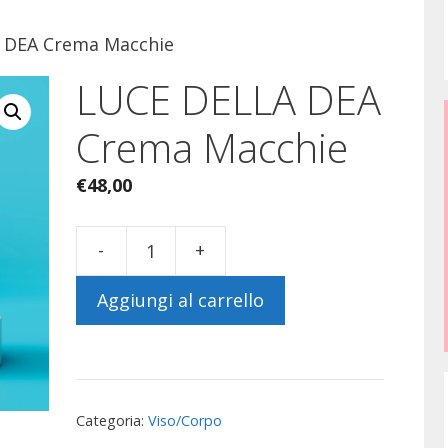
 DEA Crema Macchie
LUCE DELLA DEA
Crema Macchie
€
48,00
-
+
LUCE
DELLA
Aggiungi al carrello
DEA
Crema
Macchie
quantità
Categoria:
Viso/Corpo