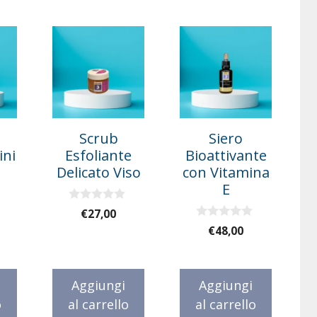
Scrub
Siero
ini
Esfoliante
Bioattivante
Delicato Viso
con Vitamina
E
0
€
27,00
s
0
€
48,00
u
s
5
u
5
Aggiungi
Aggiungi
o
al carrello
al carrello