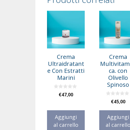
Crema
Crema
Ultraidratant
Multivitam
e Con Estratti
ca. con
Marini
Olivello
Spinoso
0
€
47,00
s
0
€
45,00
u
s
5
u
5
Aggiungi
Aggiungi
al carrello
al carrell